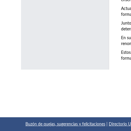
enseñ
Actu
forma
Junto
deter
En su
renom
Estos
forma
Buzón de quejas, sugerencias y felicitaciones
|
Directorio