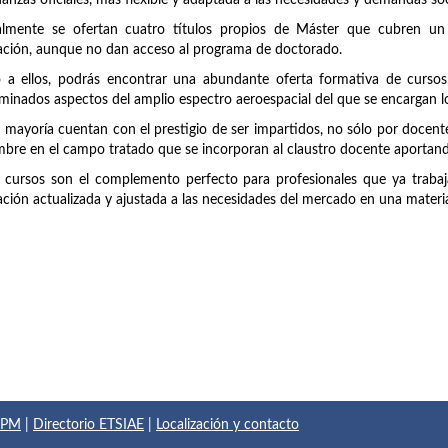
anzas oficiales, más flexible y adaptada a las necesidades y demandas soc
almente se ofertan cuatro títulos propios de Máster que cubren un
ción, aunque no dan acceso al programa de doctorado.
 a ellos, podrás encontrar una abundante oferta formativa de cursos
minados aspectos del amplio espectro aeroespacial del que se encargan lo
 mayoría cuentan con el prestigio de ser impartidos, no sólo por doce
bre en el campo tratado que se incorporan al claustro docente aportando
 cursos son el complemento perfecto para profesionales que ya trabaja
ción actualizada y ajustada a las necesidades del mercado en una materi
 UPM
|
Directorio ETSIAE
|
Localización y contacto