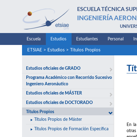
ESCUELA TÉCNICA SUP
INGENIERÍA AERON
UNIVER
Escuela
Estudios
Estudiantes
Personal
I
ETSIAE
>
Estudios
>
Títulos Propios
Tí
Estudios oficiales de GRADO
Programa Académico con Recorrido Sucesivo
Ingeniero Aeronáutico
Estudios oficiales de MÁSTER
Estudios oficiales de DOCTORADO
Títulos Propios
Títulos Propios de Máster
En la
Títulos Propios de Formación Específica
otras