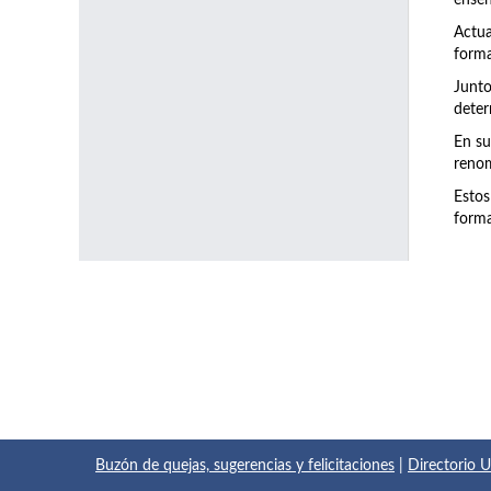
enseñ
Actu
forma
Junto
deter
En su
renom
Estos
forma
Buzón de quejas, sugerencias y felicitaciones
|
Directorio