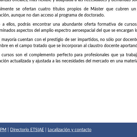
anzas oficiales, más flexible y adaptada a las necesidades y demandas soc
almente se ofertan cuatro títulos propios de Máster que cubren un
ción, aunque no dan acceso al programa de doctorado.
 a ellos, podrás encontrar una abundante oferta formativa de cursos
minados aspectos del amplio espectro aeroespacial del que se encargan lo
 mayoría cuentan con el prestigio de ser impartidos, no sólo por doce
bre en el campo tratado que se incorporan al claustro docente aportando
 cursos son el complemento perfecto para profesionales que ya trabaja
ción actualizada y ajustada a las necesidades del mercado en una materi
 UPM
|
Directorio ETSIAE
|
Localización y contacto