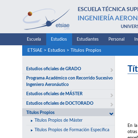
ESCUELA TÉCNICA SUP
INGENIERÍA AERON
UNIVER
Escuela
Estudios
Estudiantes
Personal
I
ETSIAE
>
Estudios
>
Títulos Propios
Tí
Estudios oficiales de GRADO
Programa Académico con Recorrido Sucesivo
Ingeniero Aeronáutico
Estudios oficiales de MÁSTER
Estudios oficiales de DOCTORADO
Títulos Propios
Títulos Propios de Máster
En la
Títulos Propios de Formación Específica
otras