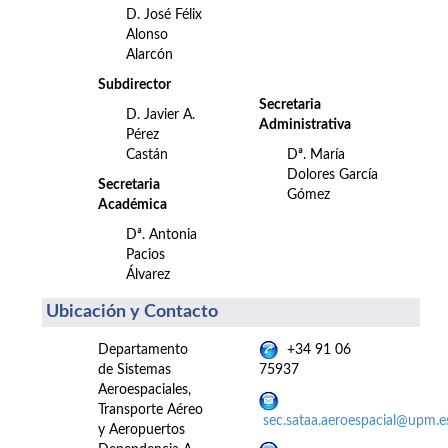
D. José Félix
Alonso
Alarcón
Subdirector
Secretaria
D. Javier A.
Administrativa
Pérez
Castán
Dª. María
Dolores García
Secretaria
Gómez
Académica
Dª. Antonia
Pacios
Álvarez
Ubicación y Contacto
Departamento
+34 91 06
de Sistemas
75937
Aeroespaciales,
Transporte Aéreo
sec.sataa.aeroespacial@upm.e
y Aeropuertos