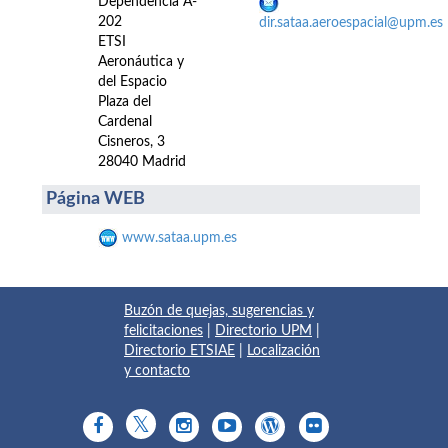
Dependencia A-
202
dir.sataa.aeroespacial@upm.es
ETSI
Aeronáutica y
del Espacio
Plaza del
Cardenal
Cisneros, 3
28040 Madrid
Página WEB
www.sataa.upm.es
Buzón de quejas, sugerencias y
felicitaciones
|
Directorio UPM
|
Directorio ETSIAE
|
Localización
y contacto