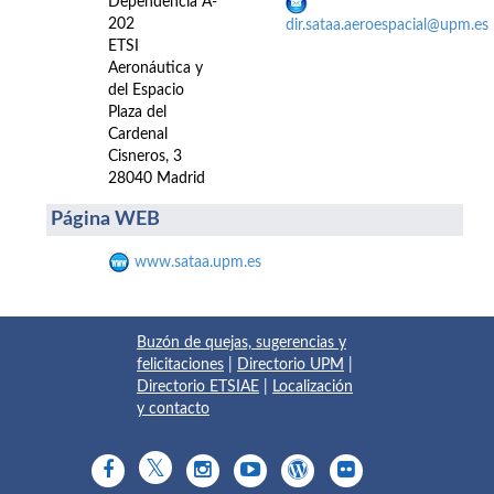
Dependencia A-
202
dir.sataa.aeroespacial@upm.es
ETSI
Aeronáutica y
del Espacio
Plaza del
Cardenal
Cisneros, 3
28040 Madrid
Página WEB
www.sataa.upm.es
Buzón de quejas, sugerencias y
felicitaciones
|
Directorio UPM
|
Directorio ETSIAE
|
Localización
y contacto