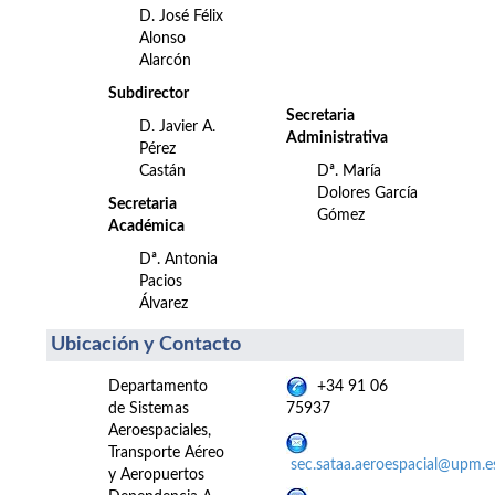
D. José Félix
Alonso
Alarcón
Subdirector
Secretaria
D. Javier A.
Administrativa
Pérez
Castán
Dª. María
Dolores García
Secretaria
Gómez
Académica
Dª. Antonia
Pacios
Álvarez
Ubicación y Contacto
Departamento
+34 91 06
de Sistemas
75937
Aeroespaciales,
Transporte Aéreo
sec.sataa.aeroespacial@upm.e
y Aeropuertos