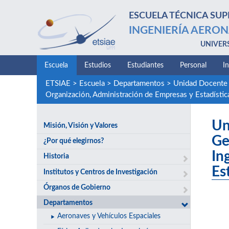
ESCUELA TÉCNICA SUP
INGENIERÍA AERON
UNIVER
Escuela
Estudios
Estudiantes
Personal
I
ETSIAE
>
Escuela
>
Departamentos
>
Unidad Docente 
Organización, Administración de Empresas y Estadístic
Un
Misión, Visión y Valores
Ge
¿Por qué elegirnos?
In
Historia
Es
Institutos y Centros de Investigación
Órganos de Gobierno
Departamentos
Aeronaves y Vehículos Espaciales