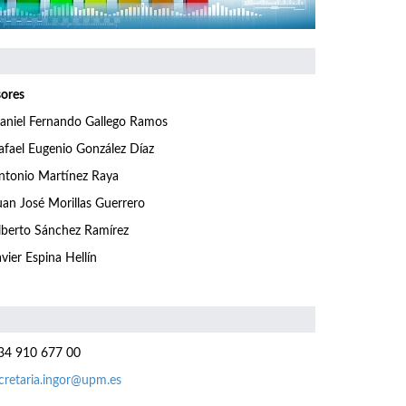
sores
aniel Fernando Gallego Ramos
afael Eugenio González Díaz
ntonio Martínez Raya
uan José Morillas Guerrero
lberto Sánchez Ramírez
avier Espina Hellín
4 910 677 00
cretaria.ingor@upm.es