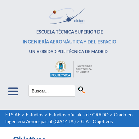
ESCUELA TÉCNICA SUPERIOR DE
INGENIERÍA AERONÁUTICA Y DEL ESPACIO
UNIVERSIDAD POLITÉCNICA DE MADRID
ETSIAE
>
Estudios
>
Estudios oficiales de GRADO
>
Grado en
Ingeniería Aeroespacial (GIA14 IA )
>
GIA - Objetivos