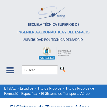
ESCUELA TÉCNICA SUPERIOR DE
INGENIERÍA AERONÁUTICA Y DEL ESPACIO
UNIVERSIDAD POLITÉCNICA DE MADRID
ETSIAE
>
Estudios
>
Títulos Propios
>
Títulos Propios de
Formación Específica
>
El Sistema de Transporte Aéreo