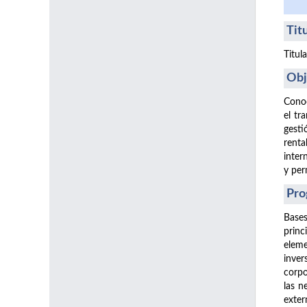
Tit
Titul
Obj
Conoc
el tr
gesti
renta
inter
y per
Pro
Bases
princ
eleme
inver
corpo
las n
exter