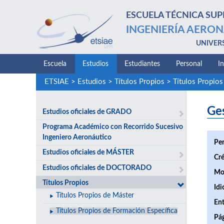
ESCUELA TÉCNICA SUP
INGENIERÍA AERON
UNIVER
Escuela
Estudios
Estudiantes
Personal
I
ETSIAE
>
Estudios
>
Títulos Propios
>
Títulos Propios
Ge
Estudios oficiales de GRADO
Programa Académico con Recorrido Sucesivo
Ingeniero Aeronáutico
Per
Estudios oficiales de MÁSTER
Cré
Estudios oficiales de DOCTORADO
Mo
Títulos Propios
Idi
Títulos Propios de Máster
Ent
Títulos Propios de Formación Específica
Pá