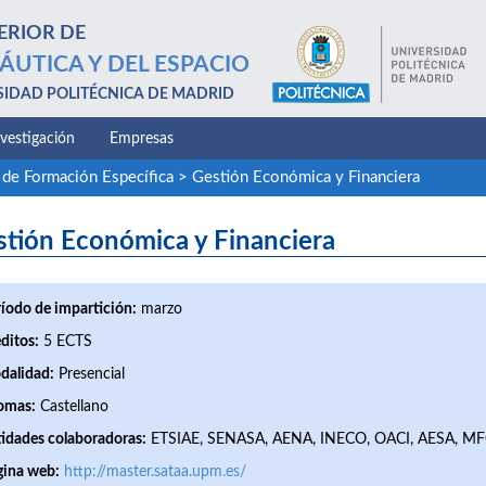
ERIOR DE
ÁUTICA Y DEL ESPACIO
SIDAD POLITÉCNICA DE MADRID
nvestigación
Empresas
 de Formación Específica
>
Gestión Económica y Financiera
stión Económica y Financiera
íodo de impartición:
marzo
ditos:
5 ECTS
dalidad:
Presencial
omas:
Castellano
idades colaboradoras:
ETSIAE, SENASA, AENA, INECO, OACI, AESA, 
gina web:
http://master.sataa.upm.es/