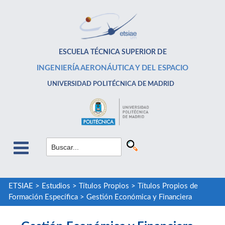
ESCUELA TÉCNICA SUPERIOR DE
INGENIERÍA AERONÁUTICA Y DEL ESPACIO
UNIVERSIDAD POLITÉCNICA DE MADRID
ETSIAE
>
Estudios
>
Títulos Propios
>
Títulos Propios de
Formación Específica
>
Gestión Económica y Financiera