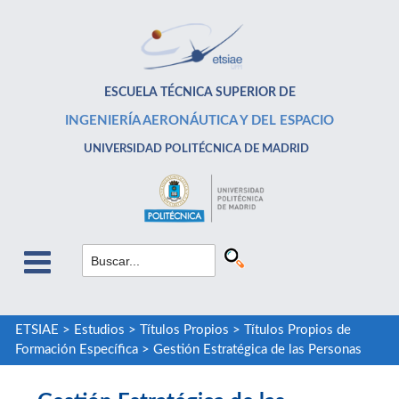
ESCUELA TÉCNICA SUPERIOR DE
INGENIERÍA AERONÁUTICA Y DEL ESPACIO
UNIVERSIDAD POLITÉCNICA DE MADRID
ETSIAE
>
Estudios
>
Títulos Propios
>
Títulos Propios de
Formación Específica
>
Gestión Estratégica de las Personas