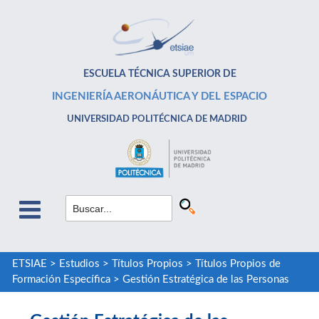
ESCUELA TÉCNICA SUPERIOR DE
INGENIERÍA AERONÁUTICA Y DEL ESPACIO
UNIVERSIDAD POLITÉCNICA DE MADRID
ETSIAE
>
Estudios
>
Títulos Propios
>
Títulos Propios de
Formación Específica
>
Gestión Estratégica de las Personas