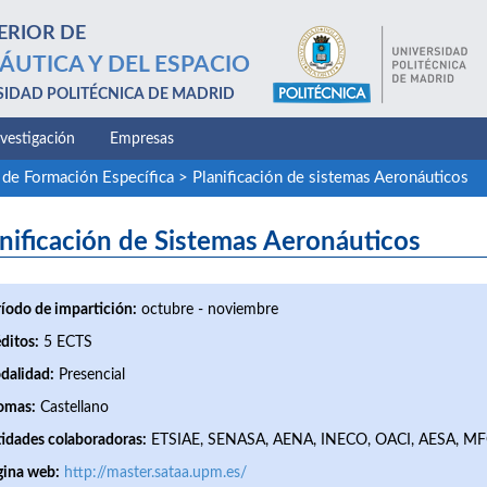
ERIOR DE
ÁUTICA Y DEL ESPACIO
SIDAD POLITÉCNICA DE MADRID
nvestigación
Empresas
 de Formación Específica
>
Planificación de sistemas Aeronáuticos
nificación de Sistemas Aeronáuticos
íodo de impartición:
octubre - noviembre
ditos:
5 ECTS
dalidad:
Presencial
omas:
Castellano
idades colaboradoras:
ETSIAE, SENASA, AENA, INECO, OACI, AESA, 
gina web:
http://master.sataa.upm.es/