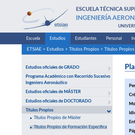
ESCUELA TÉCNICA SUP
INGENIERÍA AERON
UNIVER
Escuela
Estudios
Estudiantes
Personal
I
ETSIAE
>
Estudios
>
Títulos Propios
>
Títulos Propios
Pla
Estudios oficiales de GRADO
Programa Académico con Recorrido Sucesivo
Ingeniero Aeronáutico
Per
Estudios oficiales de MÁSTER
Cré
Estudios oficiales de DOCTORADO
Mo
Títulos Propios
Idi
Títulos Propios de Máster
Ent
Títulos Propios de Formación Específica
Pá