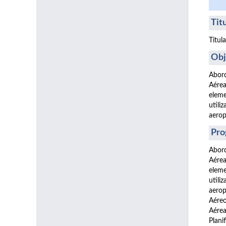
Tit
Titul
Obj
Abord
Aérea
eleme
utili
aerop
Pro
Abord
Aérea
eleme
utili
aerop
Aéreo
Aérea
Plani