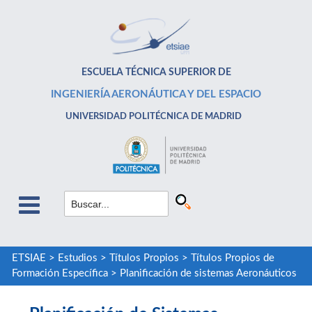
ESCUELA TÉCNICA SUPERIOR DE
INGENIERÍA AERONÁUTICA Y DEL ESPACIO
UNIVERSIDAD POLITÉCNICA DE MADRID
ETSIAE
>
Estudios
>
Títulos Propios
>
Títulos Propios de
Formación Específica
>
Planificación de sistemas Aeronáuticos