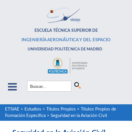
ESCUELA TÉCNICA SUPERIOR DE
INGENIERÍA AERONÁUTICA Y DEL ESPACIO
UNIVERSIDAD POLITÉCNICA DE MADRID
ETSIAE
>
Estudios
>
Títulos Propios
>
Títulos Propios de
Formación Específica
>
Seguridad en la Aviación Civil