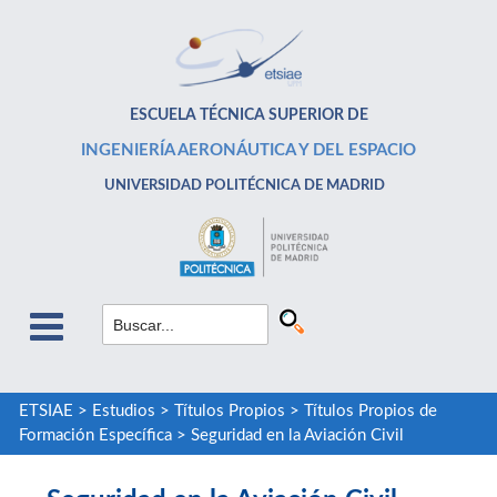
ESCUELA TÉCNICA SUPERIOR DE
INGENIERÍA AERONÁUTICA Y DEL ESPACIO
UNIVERSIDAD POLITÉCNICA DE MADRID
ETSIAE
>
Estudios
>
Títulos Propios
>
Títulos Propios de
Formación Específica
>
Seguridad en la Aviación Civil