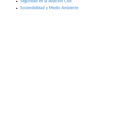
Seguridad en la Aviación Civil
Sostenibilidad y Medio Ambiente
Buzón de quejas, sugerencias y
felicitaciones
|
Directorio UPM
|
Directorio ETSIAE
|
Localización
y contacto