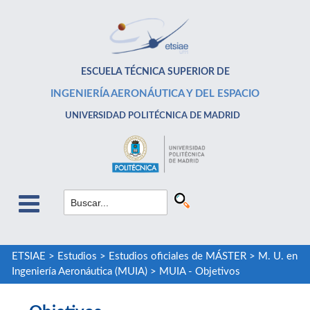
ESCUELA TÉCNICA SUPERIOR DE
INGENIERÍA AERONÁUTICA Y DEL ESPACIO
UNIVERSIDAD POLITÉCNICA DE MADRID
ETSIAE
>
Estudios
>
Estudios oficiales de MÁSTER
>
M. U. en
Ingeniería Aeronáutica (MUIA)
>
MUIA - Objetivos