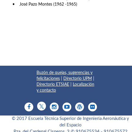
• José Pazo Montes (1962 -1965)
Buzón de quejas, sugerencias y
felicitaciones
|
Directorio UPM
|
Directorio ETSIAE
|
Localización
y contacto
© 2017 Escuela Técnica Superior de Ingeniería Aeronáutica y
del Espacio
Pza. del Cardenal Cisneros, 3
✆ 910675534 - 910675572