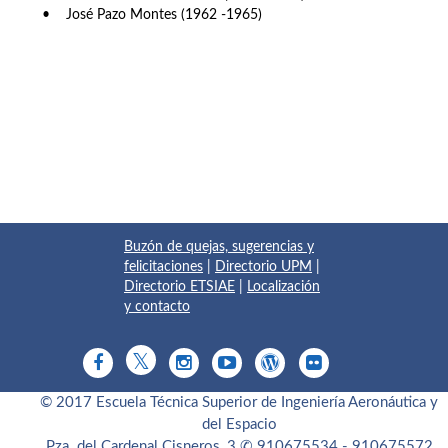
• José Pazo Montes (1962 -1965)
Buzón de quejas, sugerencias y
felicitaciones
|
Directorio UPM
|
Directorio ETSIAE
|
Localización
y contacto
© 2017 Escuela Técnica Superior de Ingeniería Aeronáutica y
del Espacio
Pza. del Cardenal Cisneros, 3
✆ 910675534 - 910675572