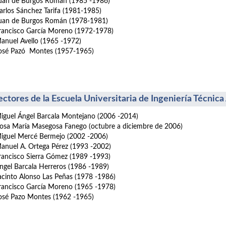
an de Burgos Román (1985 -1986)
los Sánchez Tarifa (1981-1985)
an de Burgos Román (1978-1981)
ancisco García Moreno (1972-1978)
nuel Avello (1965 -1972)
sé Pazó Montes (1957-1965)
ectores de la Escuela Universitaria de Ingeniería Técnic
guel Ángel Barcala Montejano (2006 -2014)
sa María Masegosa Fanego (octubre a diciembre de 2006)
guel Mercé Bermejo (2002 -2006)
nuel A. Ortega Pérez (1993 -2002)
ancisco Sierra Gómez (1989 -1993)
el Barcala Herreros (1986 -1989)
into Alonso Las Peñas (1978 -1986)
ancisco García Moreno (1965 -1978)
sé Pazo Montes (1962 -1965)