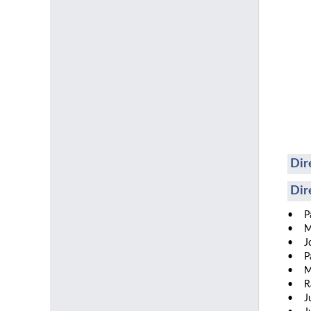
Dir
Dir
• Pab
• Mi
• Jo
• Pa
• Man
• Raf
• Jul