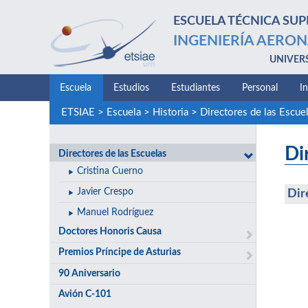
ESCUELA TÉCNICA SUP
INGENIERÍA AERON
UNIVER
Escuela
Estudios
Estudiantes
Personal
I
ETSIAE
>
Escuela
>
Historia
>
Directores de las Escue
Di
Directores de las Escuelas
Cristina Cuerno
Javier Crespo
Dir
Manuel Rodríguez
Doctores Honoris Causa
Premios Príncipe de Asturias
90 Aniversario
Avión C-101