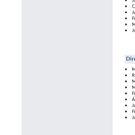
• Ju
• Car
• Ju
• Fr
• Ma
• Jo
Dir
• Mi
• Ro
• Mi
• Ma
• Fr
• Áng
• Jac
• Fr
• Jo