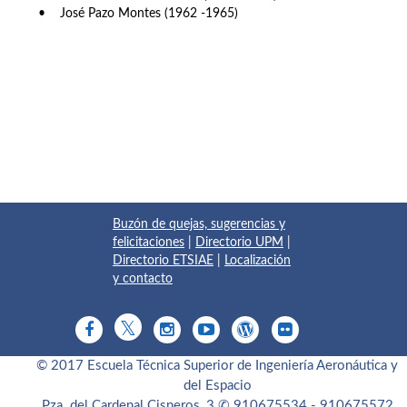
• José Pazo Montes (1962 -1965)
Buzón de quejas, sugerencias y
felicitaciones
|
Directorio UPM
|
Directorio ETSIAE
|
Localización
y contacto
© 2017 Escuela Técnica Superior de Ingeniería Aeronáutica y
del Espacio
Pza. del Cardenal Cisneros, 3
✆ 910675534 - 910675572