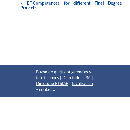
> EF:Competences for different Final Degree
Projects
Buzón de quejas, sugerencias y
felicitaciones
|
Directorio UPM
|
Directorio ETSIAE
|
Localización
y contacto
© 2017 Escuela Técnica Superior de Ingeniería Aeronáutica y
del Espacio