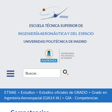
ESCUELA TÉCNICA SUPERIOR DE
INGENIERÍA AERONÁUTICA Y DEL ESPACIO
UNIVERSIDAD POLITÉCNICA DE MADRID
ETSIAE
>
Estudios
>
Estudios oficiales de GRADO
>
Grado en
Ingeniería Aeroespacial (GIA14 IA )
>
GIA - Competencias