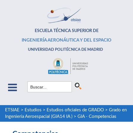
ESCUELA TÉCNICA SUPERIOR DE
INGENIERÍA AERONÁUTICA Y DEL ESPACIO
UNIVERSIDAD POLITÉCNICA DE MADRID
ETSIAE
>
Estudios
>
Estudios oficiales de GRADO
>
Grado en
Ingeniería Aeroespacial (GIA14 IA )
>
GIA - Competencias