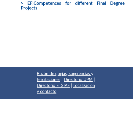
> EF:Competences for different Final Degree
Projects
Buzón de quejas, sugerencias y
felicitaciones
|
Directorio UPM
|
Directorio ETSIAE
|
Localización
y contacto
© 2017 Escuela Técnica Superior de Ingeniería Aeronáutica y
del Espacio