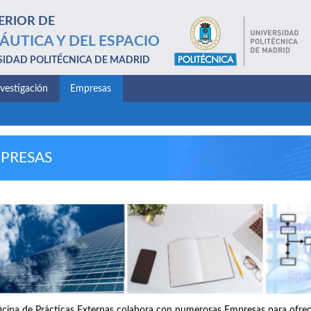
ERIOR DE
ÁUTICA Y DEL ESPACIO
SIDAD POLITÉCNICA DE MADRID
nvestigación
Empresas
PRESAS
icina de Prácticas Externas colabora con numerosas Empresas para ofrece