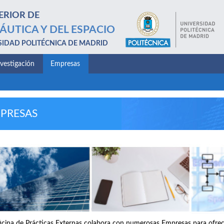
ERIOR DE
ÁUTICA Y DEL ESPACIO
SIDAD POLITÉCNICA DE MADRID
nvestigación
Empresas
PRESAS
icina de Prácticas Externas colabora con numerosas Empresas para ofrece