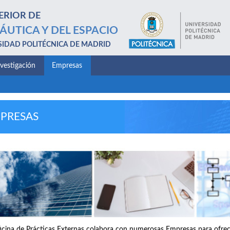
ERIOR DE
ÁUTICA Y DEL ESPACIO
SIDAD POLITÉCNICA DE MADRID
nvestigación
Empresas
PRESAS
icina de Prácticas Externas colabora con numerosas Empresas para ofrece