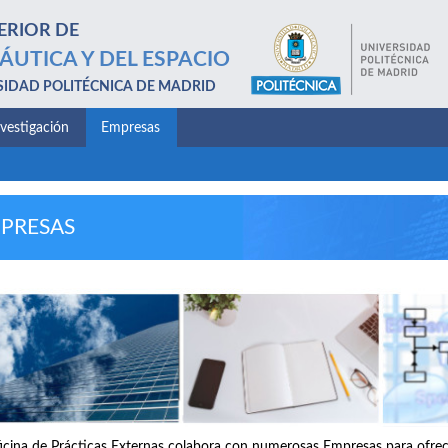
ERIOR DE
ÁUTICA Y DEL ESPACIO
SIDAD POLITÉCNICA DE MADRID
nvestigación
Empresas
PRESAS
icina de Prácticas Externas colabora con numerosas Empresas para ofrece