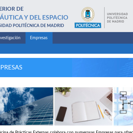
ERIOR DE
ÁUTICA Y DEL ESPACIO
SIDAD POLITÉCNICA DE MADRID
nvestigación
Empresas
PRESAS
icina de Prácticas Externas colabora con numerosas Empresas para ofrece