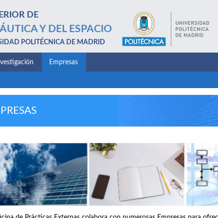
ERIOR DE
ÁUTICA Y DEL ESPACIO
SIDAD POLITÉCNICA DE MADRID
nvestigación
Empresas
PRESAS
icina de Prácticas Externas colabora con numerosas Empresas para ofrece