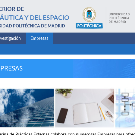
ERIOR DE
ÁUTICA Y DEL ESPACIO
SIDAD POLITÉCNICA DE MADRID
nvestigación
Empresas
PRESAS
icina de Prácticas Externas colabora con numerosas Empresas para ofrece