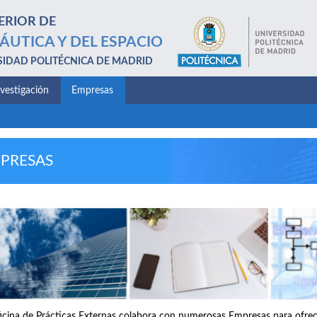
ERIOR DE
ÁUTICA Y DEL ESPACIO
SIDAD POLITÉCNICA DE MADRID
nvestigación
Empresas
PRESAS
icina de Prácticas Externas colabora con numerosas Empresas para ofrece