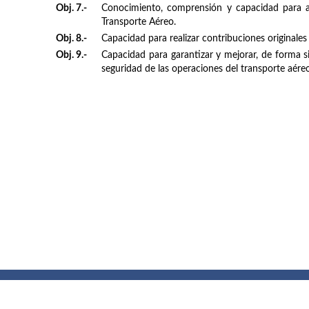
Obj. 7.-
Conocimiento, comprensión y capacidad para apl
Transporte Aéreo.
Obj. 8.-
Capacidad para realizar contribuciones originale
Obj. 9.-
Capacidad para garantizar y mejorar, de forma sis
seguridad de las operaciones del transporte aéreo
Buzón de quejas, sugerencias y
felicitaciones
|
Directorio UPM
|