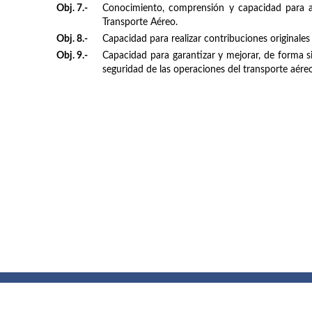
Obj. 7.-
Conocimiento, comprensión y capacidad para apl
Transporte Aéreo.
Obj. 8.-
Capacidad para realizar contribuciones originale
Obj. 9.-
Capacidad para garantizar y mejorar, de forma sis
seguridad de las operaciones del transporte aéreo
Buzón de quejas, sugerencias y
felicitaciones
|
Directorio UPM
|