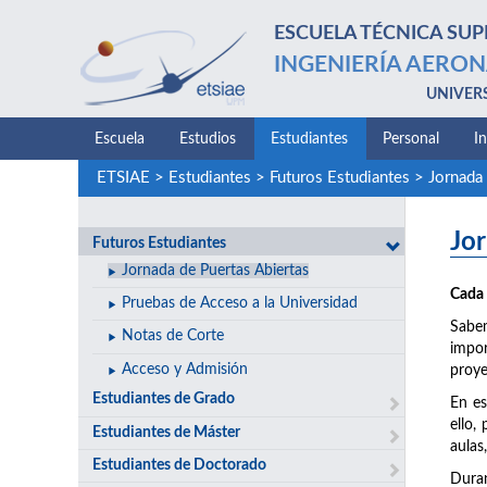
ESCUELA TÉCNICA SUP
INGENIERÍA AERON
UNIVER
Escuela
Estudios
Estudiantes
Personal
I
ETSIAE
>
Estudiantes
>
Futuros Estudiantes
>
Jornada 
Jor
Futuros Estudiantes
Jornada de Puertas Abiertas
Cada 
Pruebas de Acceso a la Universidad
Sabem
Notas de Corte
impor
Acceso y Admisión
proye
Estudiantes de Grado
En es
ello,
Estudiantes de Máster
aulas
Estudiantes de Doctorado
Duran