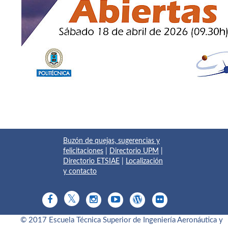
Buzón de quejas, sugerencias y
felicitaciones
|
Directorio UPM
|
Directorio ETSIAE
|
Localización
y contacto
© 2017 Escuela Técnica Superior de Ingeniería Aeronáutica y