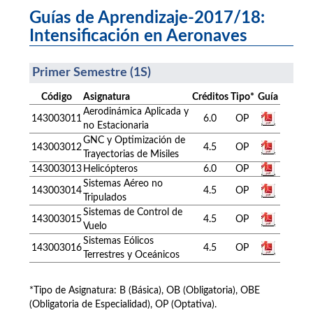
Guías de Aprendizaje-2017/18:
Intensificación en Aeronaves
Primer Semestre (1S)
Código
Asignatura
Créditos
Tipo*
Guía
Aerodinámica Aplicada y
143003011
6.0
OP
no Estacionaria
GNC y Optimización de
143003012
4.5
OP
Trayectorias de Misiles
143003013
Helicópteros
6.0
OP
Sistemas Aéreo no
143003014
4.5
OP
Tripulados
Sistemas de Control de
143003015
4.5
OP
Vuelo
Sistemas Eólicos
143003016
4.5
OP
Terrestres y Oceánicos
*Tipo de Asignatura: B (Básica), OB (Obligatoria), OBE
(Obligatoria de Especialidad), OP (Optativa).