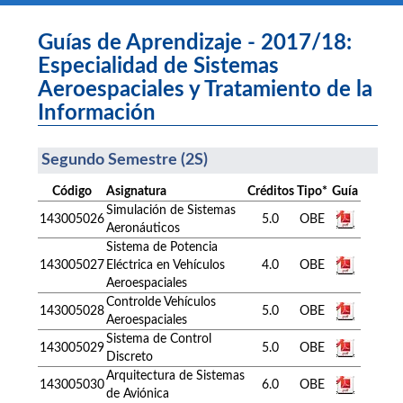
Guías de Aprendizaje - 2017/18:
Especialidad de Sistemas
Aeroespaciales y Tratamiento de la
Información
Segundo Semestre (2S)
Código
Asignatura
Créditos
Tipo*
Guía
Simulación de Sistemas
143005026
5.0
OBE
Aeronáuticos
Sistema de Potencia
143005027
Eléctrica en Vehículos
4.0
OBE
Aeroespaciales
Controlde Vehículos
143005028
5.0
OBE
Aeroespaciales
Sistema de Control
143005029
5.0
OBE
Discreto
Arquitectura de Sistemas
143005030
6.0
OBE
de Aviónica