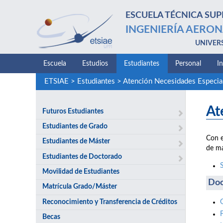
ESCUELA TÉCNICA SUP
INGENIERÍA AERON
UNIVER
Escuela
Estudios
Estudiantes
Personal
I
ETSIAE
>
Estudiantes
>
Atención Necesidades Especia
At
Futuros Estudiantes
Estudiantes de Grado
Con e
Estudiantes de Máster
de ma
Estudiantes de Doctorado
Movilidad de Estudiantes
Doc
Matrícula Grado/Máster
Reconocimiento y Transferencia de Créditos
Becas