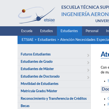
ESCUELA TÉCNICA SUP
INGENIERÍA AERON
UNIVER
Escuela
Estudios
Estudiantes
Personal
I
ETSIAE
>
Estudiantes
>
Atención Necesidades Especia
At
Futuros Estudiantes
Estudiantes de Grado
Con e
Estudiantes de Máster
de ma
Estudiantes de Doctorado
Movilidad de Estudiantes
Doc
Matrícula Grado/Máster
Reconocimiento y Transferencia de Créditos
Becas