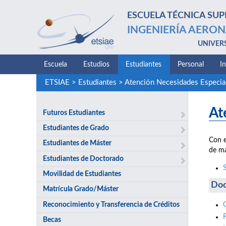
ESCUELA TÉCNICA SUP
INGENIERÍA AERON
UNIVER
Escuela
Estudios
Estudiantes
Personal
I
ETSIAE
>
Estudiantes
>
Atención Necesidades Especia
At
Futuros Estudiantes
Estudiantes de Grado
Con e
Estudiantes de Máster
de ma
Estudiantes de Doctorado
Movilidad de Estudiantes
Doc
Matrícula Grado/Máster
Reconocimiento y Transferencia de Créditos
Becas