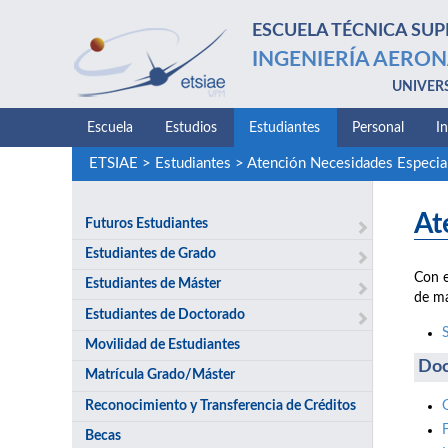
ESCUELA TÉCNICA SUP
INGENIERÍA AERON
UNIVER
Escuela
Estudios
Estudiantes
Personal
I
ETSIAE
>
Estudiantes
>
Atención Necesidades Especia
At
Futuros Estudiantes
Estudiantes de Grado
Con e
Estudiantes de Máster
de ma
Estudiantes de Doctorado
Movilidad de Estudiantes
Doc
Matrícula Grado/Máster
Reconocimiento y Transferencia de Créditos
Becas