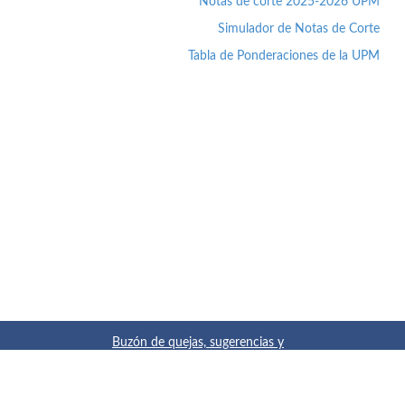
Notas de corte 2025-2026 UPM
Simulador de Notas de Corte
Tabla de Ponderaciones de la UPM
Buzón de quejas, sugerencias y
felicitaciones
|
Directorio UPM
|
Directorio ETSIAE
|
Localización
y contacto