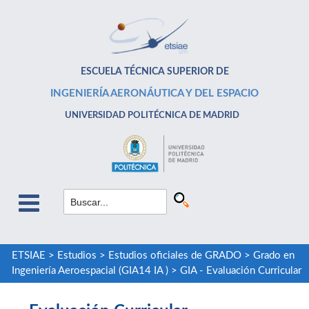
ESCUELA TÉCNICA SUPERIOR DE
INGENIERÍA AERONÁUTICA Y DEL ESPACIO
UNIVERSIDAD POLITÉCNICA DE MADRID
ETSIAE
>
Estudios
>
Estudios oficiales de GRADO
>
Grado en
Ingeniería Aeroespacial (GIA14 IA )
>
GIA - Evaluación Curricular