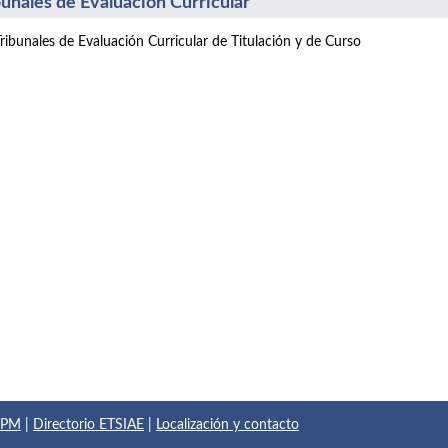
bunales de Evaluación Curricular
Tribunales de Evaluación Curricular de Titulación y de Curso
 UPM
|
Directorio ETSIAE
|
Localización y contacto