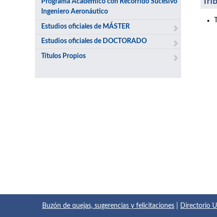
Tri
Programa Académico con Recorrido Sucesivo
Ingeniero Aeronáutico
Estudios oficiales de MÁSTER
Estudios oficiales de DOCTORADO
Títulos Propios
Buzón de quejas, sugerencias y felicitaciones
|
Directorio