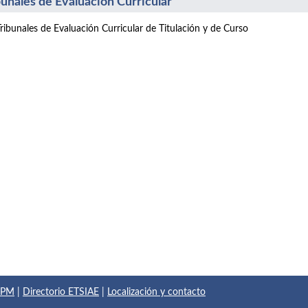
bunales de Evaluación Curricular
Tribunales de Evaluación Curricular de Titulación y de Curso
 UPM
|
Directorio ETSIAE
|
Localización y contacto