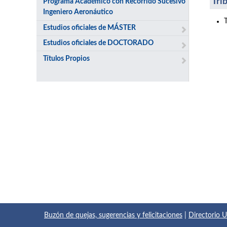
Tri
Programa Académico con Recorrido Sucesivo
Ingeniero Aeronáutico
Estudios oficiales de MÁSTER
Estudios oficiales de DOCTORADO
Títulos Propios
Buzón de quejas, sugerencias y felicitaciones
|
Directorio