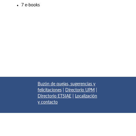
7 e-books
Buzón de quejas, sugerencias y
felicitaciones
|
Directorio UPM
|
Directorio ETSIAE
|
Localización
y contacto
© 2017 Escuela Técnica Superior de Ingeniería Aeronáutica y