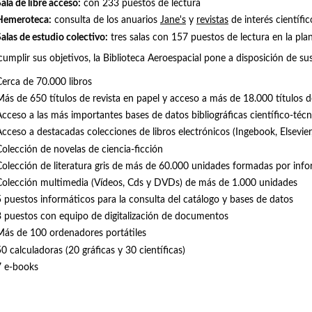
ala de libre acceso
:
con 233 puestos de lectura
Hemeroteca
:
consulta de los anuarios
Jane's
y
revistas
de interés científi
Salas de estudio colectivo
:
tres salas con 157 puestos de lectura en la pla
cumplir sus objetivos, la Biblioteca Aeroespacial pone a disposición de su
Cerca de 70.000 libros
Más de 650 títulos de revista en papel y acceso a más de 18.000 títulos de
Acceso a las más importantes bases de datos bibliográficas científico-técn
cceso a destacadas colecciones de libros electrónicos (Ingebook, Elsevier, 
Colección de novelas de ciencia-ficción
Colección de literatura gris de más de 60.000 unidades formadas por infor
Colección multimedia (Vídeos, Cds y DVDs) de más de 1.000 unidades
5 puestos informáticos para la consulta del catálogo y bases de datos
3 puestos con equipo de digitalización de documentos
Más de 100 ordenadores portátiles
0 calculadoras (20 gráficas y 30 científicas)
7 e-books