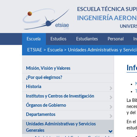
ESCUELA TÉCNICA SUP
INGENIERÍA AERON
UNIVER
Escuela
Estudios
Estudiantes
Personal
I
ETSIAE
>
Escuela
>
Unidades Administrativas y Servic
In
Misión, Visión y Valores
¿Por qué elegirnos?
Historia
T
Institutos y Centros de Investigación
La Bi
Órganos de Gobierno
neces
y del
Departamentos
En el
Unidades Administrativas y Servicios
estud
Generales