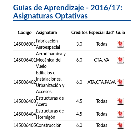
Guías de Aprendizaje - 2016/17:
Asignaturas Optativas
Código
Asignatura
Créditos
Especialidad*
Guía
Fabricación
145006001
3.0
Todas
Aeroespacial
Aerodinámica y
145006401
Mecánica del
6.0
CTA, VA
Vuelo
Edificios e
Instalaciones,
145006402
6.0
ATA,CTA,PA,VA
Urbanización y
Accesos
Estructuras de
145006403
4.5
Todas
Acero
Estructuras de
145006404
4.5
Todas
Hormigón
145006405
Construcción
6.0
Todas