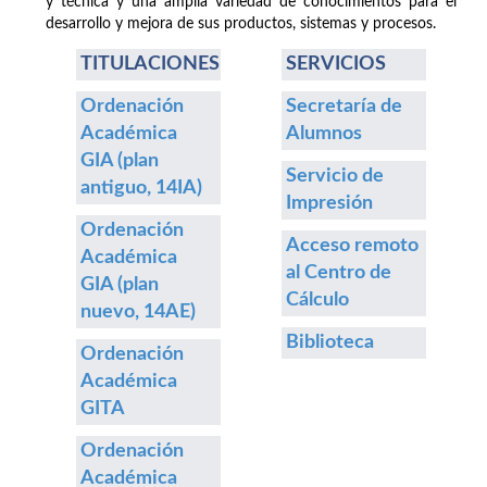
y técnica y una amplia variedad de conocimientos para el
desarrollo y mejora de sus productos, sistemas y procesos.
TITULACIONES
SERVICIOS
Ordenación
Secretaría de
Académica
Alumnos
GIA (plan
Servicio de
antiguo, 14IA)
Impresión
Ordenación
Acceso remoto
Académica
al Centro de
GIA (plan
Cálculo
nuevo, 14AE)
Biblioteca
Ordenación
Académica
GITA
Ordenación
Académica