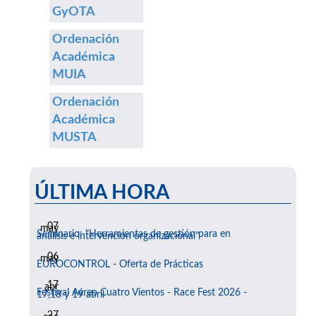
GyOTA
Ordenación
Académica
MUIA
Ordenación
Académica
MUSTA
ÚLTIMA HORA
07
may
Seminario: "Herramientas de gestión para en
análisis e intervención organizacional"
06
may
EUROCONTROL - Oferta de Prácticas
17
abr
Festival Aéreo Cuatro Vientos - Race Fest 2026 -
17,18 y 19 abril
27