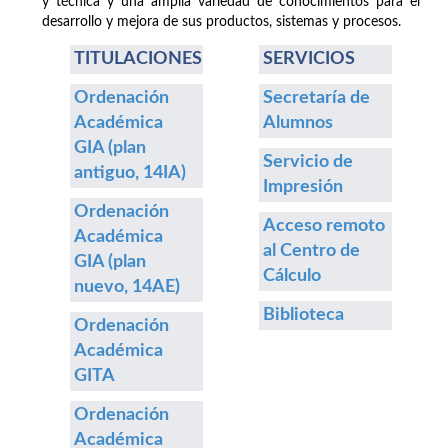
y técnica y una amplia variedad de conocimientos para el
desarrollo y mejora de sus productos, sistemas y procesos.
TITULACIONES
SERVICIOS
Ordenación
Secretaría de
Académica
Alumnos
GIA (plan
Servicio de
antiguo, 14IA)
Impresión
Ordenación
Acceso remoto
Académica
al Centro de
GIA (plan
Cálculo
nuevo, 14AE)
Biblioteca
Ordenación
Académica
GITA
Ordenación
Académica