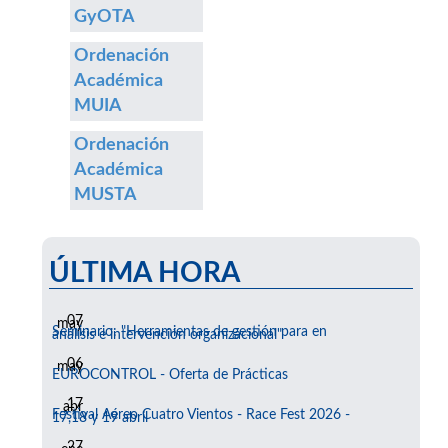
GyOTA
Ordenación
Académica
MUIA
Ordenación
Académica
MUSTA
ÚLTIMA HORA
07
may
Seminario: "Herramientas de gestión para en
análisis e intervención organizacional"
06
may
EUROCONTROL - Oferta de Prácticas
17
abr
Festival Aéreo Cuatro Vientos - Race Fest 2026 -
17,18 y 19 abril
27